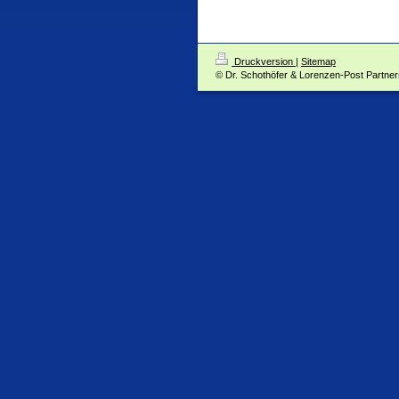
Druckversion
|
Sitemap
© Dr. Schothöfer & Lorenzen-Post Partner